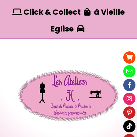
Panneau de gestion des cookies
Click & Collect
à Vieille


Eglise
