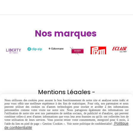
Nos marques
Nos partenaires
Mentions Légales
Nous utilisons des cookies pour assurer le bon fonctionnement de notre site et analyser notre trafic et
pour vous offrir une meilleure expérience à des fins de statistiques. Pour cela, nos partenaires et nous
Conditions générales de vente
peuvent utiliser des cookies ou d'autres technologies pour stocker et accéder à des informations
personnelles comme votre visite sur notre site. Nous partageons également des informations sur
l'utilisation de notre site avec nos partenaires de médias sociaux, de publicité et d'analyse, qui peuvent
combiner celles-ci avec d'autres informations que vous leur avez fournies ou qu'ils ont collectées lors de
Politique de confidentialité
Gestion cookies
votre utilisation de leurs services. Vous pouvez retirer votre consentement, enregistré pour 6 mois, à
Politique
l'aide du lien en pied de page « Gestion Cookies ». Voir notre politique de confidentialité :
de confidentialité