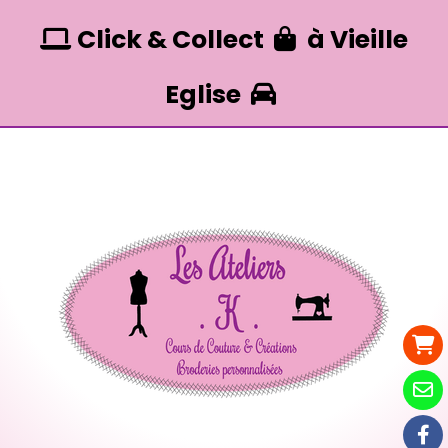
Panneau de gestion des cookies
Click & Collect
à Vieille


Eglise
