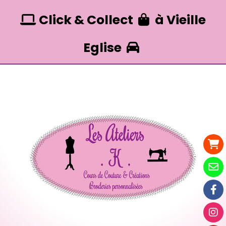
Panneau de gestion des cookies
Click & Collect
à Vieille


Eglise
