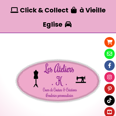
Panneau de gestion des cookies
Click & Collect
à Vieille


Eglise
