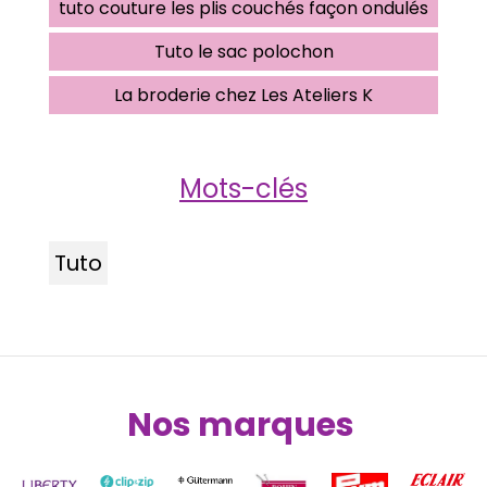
tuto couture les plis couchés façon ondulés
Tuto le sac polochon
La broderie chez Les Ateliers K
Mots-clés
Tuto
Nos marques