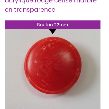
acrylique rouge cerise marbré
en transparence
Bouton 22mm