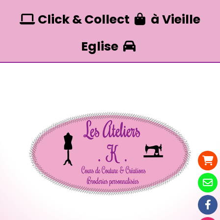
Panneau de gestion des cookies
Click & Collect
à Vieille


Eglise
