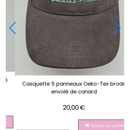
Casquette 5 panneaux brodé
du barbecu
22,00
€
ux Oeko-Tex brodé
que
0
€