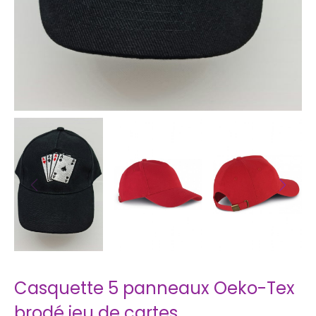
Casquette 5 panneaux Oeko-Tex
brodé jeu de cartes