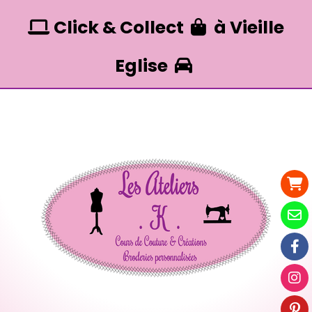
Panneau de gestion des cookies
Click & Collect
à Vieille


Eglise
