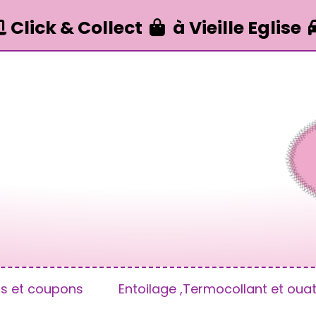
Click & Collect
à Vieille Eglise


us et coupons
Entoilage ,Termocollant et ouat