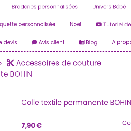
Broderies personnalisées
Univers Bébé
iquette personnalisée
Noël
Tutoriel d
A prop
 devis
Avis client
Blog
Accessoires de couture
nte BOHIN
Colle textile permanente BOHI
Co
7,90
€