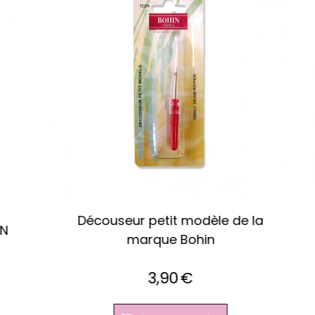
Stylo colle temporaire spécial
tissus effaçable à l'air BOHIN
4,50
€