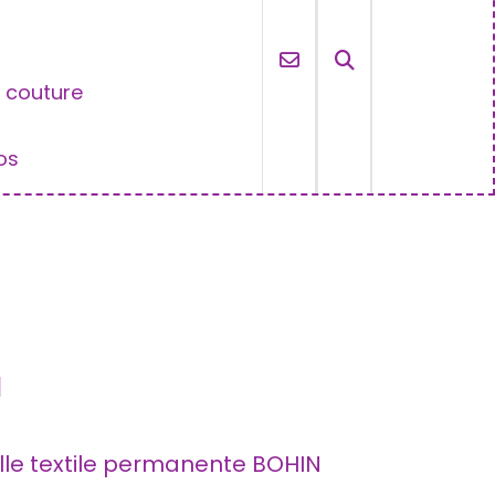
e couture
os
N
lle textile permanente BOHIN