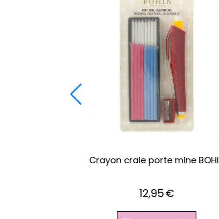
e de la
Enfile aiguille machine de la
marque BOHIN
9,90
€