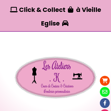
Panneau de gestion des cookies
Click & Collect
à Vieille


Eglise
