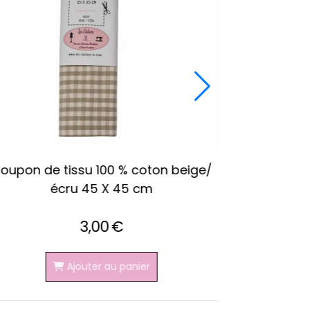
Coupon de tissu 100 % lin imprimé
Coupo
peint coquelicot 28 X 150cm
choc
3,00
€
Ajouter au panier