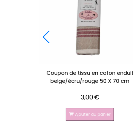
coton bleu
Coupon de tissu 100 % coton bei
cm
écru 45 X 45 cm
3,00
€
er
Ajouter au panier