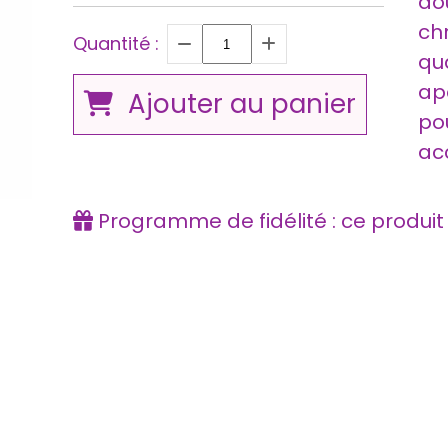
do
ch
Quantité :
qua
apa
Ajouter au panier
pou
ac
Programme de fidélité : ce produi