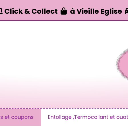
Click & Collect
à Vieille Eglise


us et coupons
Entoilage ,Termocollant et ouat