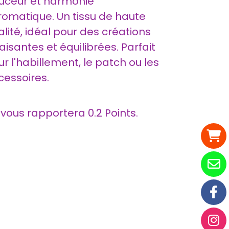
uceur et harmonie
romatique. Un tissu de haute
lité, idéal pour des créations
isantes et équilibrées. Parfait
r l'habillement, le patch ou les
cessoires.
t vous rapportera
0.2
Points.