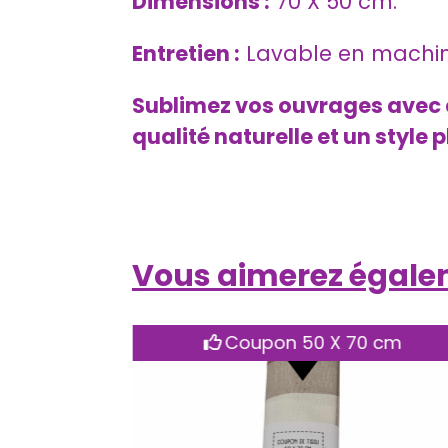
Dimensions :
70 X 50 cm.
Entretien :
Lavable en machine
Sublimez vos ouvrages avec c
qualité naturelle et un style p
Vous aimerez égal
5 cm
Coupon 45 X45 cm