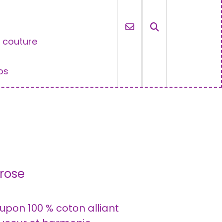
e couture
os
s
 rose
upon 100 % coton alliant