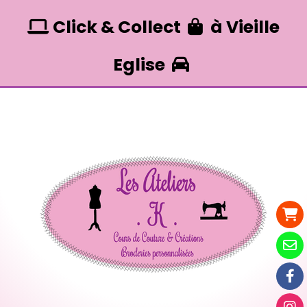
Panneau de gestion des cookies
Click & Collect
à Vieille


Eglise
