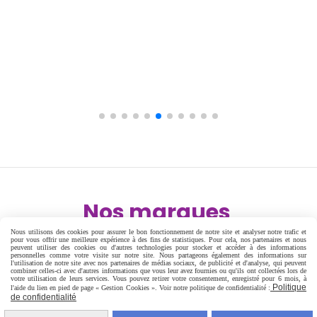
Nos marques
Nous utilisons des cookies pour assurer le bon fonctionnement de notre site et analyser notre trafic et
pour vous offrir une meilleure expérience à des fins de statistiques. Pour cela, nos partenaires et nous
peuvent utiliser des cookies ou d'autres technologies pour stocker et accéder à des informations
personnelles comme votre visite sur notre site. Nous partageons également des informations sur
l'utilisation de notre site avec nos partenaires de médias sociaux, de publicité et d'analyse, qui peuvent
combiner celles-ci avec d'autres informations que vous leur avez fournies ou qu'ils ont collectées lors de
votre utilisation de leurs services. Vous pouvez retirer votre consentement, enregistré pour 6 mois, à
Nos partenaires
Politique
l'aide du lien en pied de page « Gestion Cookies ». Voir notre politique de confidentialité :
de confidentialité