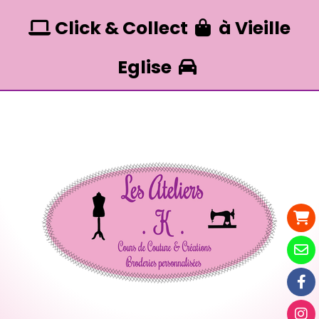
Panneau de gestion des cookies
Click & Collect
à Vieille


Eglise
