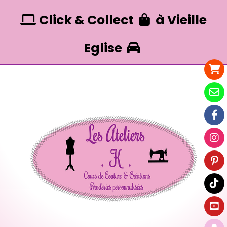
Panneau de gestion des cookies
Click & Collect
à Vieille


Eglise
