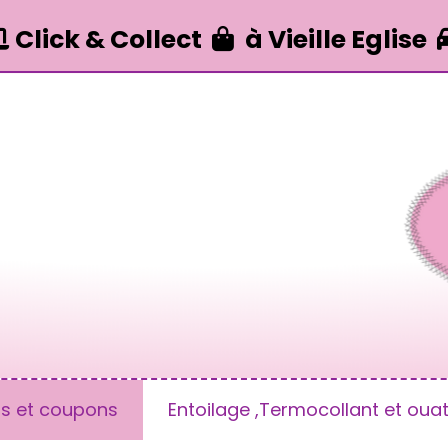
Click & Collect
à Vieille Eglise


us et coupons
Entoilage ,Termocollant et ouat