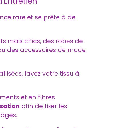
d'Entretien
ence rare et se prête à de
ets mais chics, des robes de
es ou des accessoires de mode
lisées, lavez votre tissu à
ents et en fibres
isation
afin de fixer les
vages.