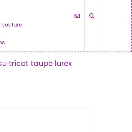
e couture
os
su tricot taupe lurex