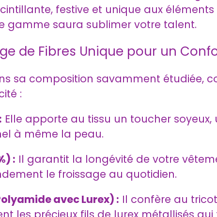
intillante, festive et unique aux éléments
de gamme saura sublimer votre talent.
ge de Fibres Unique pour un Confo
dans sa composition savamment étudiée, c
ité :
:
Elle apporte au tissu un toucher soyeux, 
nel à même la peau.
) :
Il garantit la longévité de votre vêtem
ndement le froissage au quotidien.
Polyamide avec Lurex) :
Il confère au tric
t les précieux fils de lurex métallisés qui 