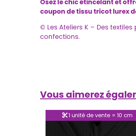
Osez le chic étincelant et o
coupon de tissu tricot lurex d
© Les Ateliers K – Des textile
confections.
Vous aimerez égal
te = 10 cm
1 unité de vente = 10 