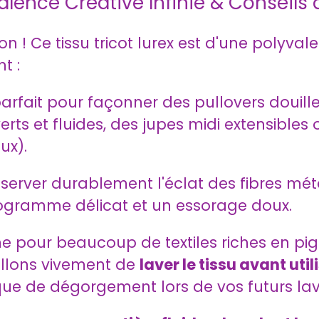
lence Créative Infinie & Conseils 
on ! Ce tissu tricot lurex est d'une polyval
t :
parfait pour façonner des pullovers douill
verts et fluides, des jupes midi extensibl
ux).
erver durablement l'éclat des fibres métal
gramme délicat et un essorage doux.
pour beaucoup de textiles riches en pigm
llons vivement de
laver le tissu avant util
isque de dégorgement lors de vos futurs la