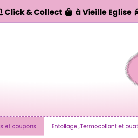
Click & Collect
à Vieille Eglise


us et coupons
Entoilage ,Termocollant et ouat