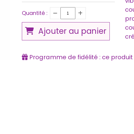
vib
co
Quantité :
pro
cou
Ajouter au panier
cr
Programme de fidélité : ce produi