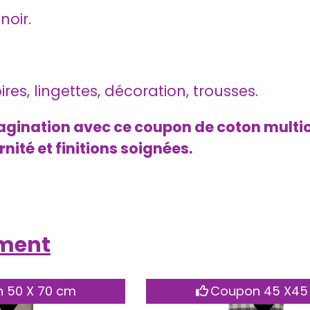
noir.
es, lingettes, décoration, trousses.
magination avec ce coupon de coton multico
rnité et finitions soignées.
ement
Coupon 45 X45 cm