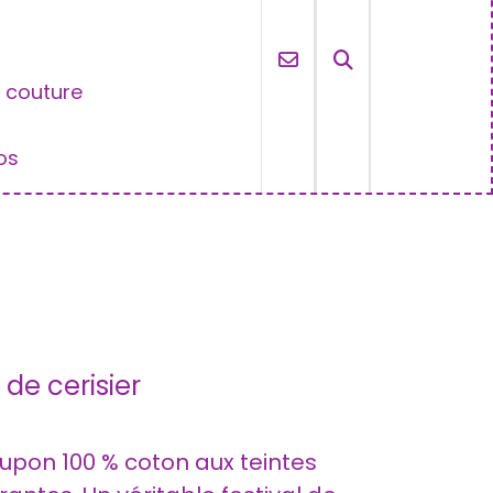
e couture
os
s
de cerisier
upon 100 % coton aux teintes