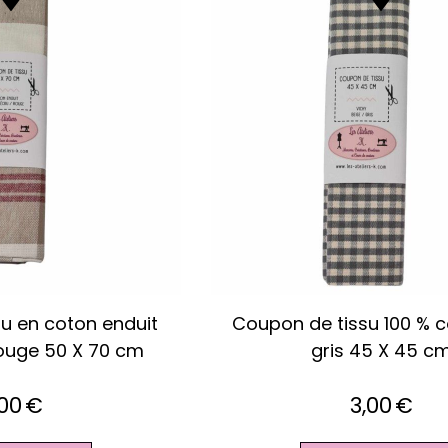
e/
Coupon de tissu 100 % lin vert anis
45 X 45 cm
3,00
€