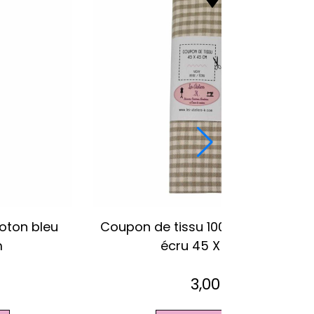
Coupon de tissu 100 % lin imprimé
Coupon
peint coquelicot 28 X 150cm
choco
3,00
€