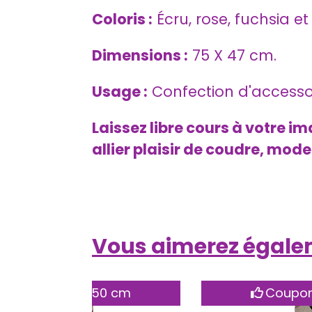
Coloris :
Écru, rose, fuchsia et 
Dimensions :
75 X 47 cm.
Usage :
Confection d'accessoir
Laissez libre cours à votre i
allier plaisir de coudre, mode
Vous aimerez égal
 cm
Coupon 45 X45 cm